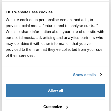
Найти в магазине
This website uses cookies
We use cookies to personalise content and ads, to
provide social media features and to analyse our traffic.
We also share information about your use of our site with
our social media, advertising and analytics partners who
В просторной лыжной сумке на колесиках с
may combine it with other information that you’ve
мягкими чехлами для лыж ваше снаряжение будет
provided to them or that they’ve collected from your use
безопасно доставлено куда угодно.
of their services.
Show details
Все характеристики
Toggle features
Allow all
Технические характеристики
Toggle techspec
Customize