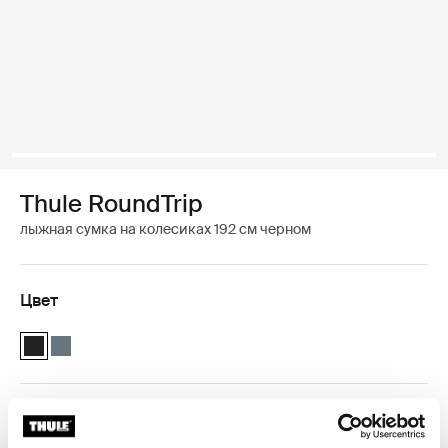
Thule RoundTrip
лыжная сумка на колесиках 192 см черном
Цвет
Thule RoundTrip Ski Roller 192cm Чёрный (selected)
Thule RoundTrip Ski Roller 192cm Темно-серый шифер
Гарантия Thule