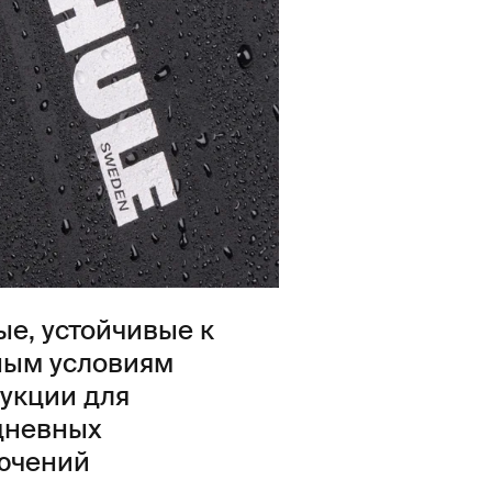
е, устойчивые к
ным условиям
укции для
дневных
ючений