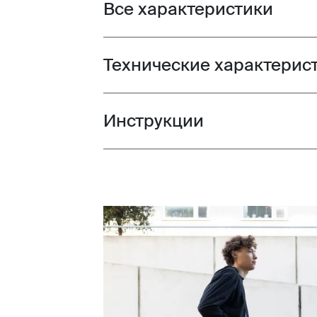
Все характеристики
Toggle features
Технические характерис
Toggle techspec
Инструкции
Toggle guides and instructions