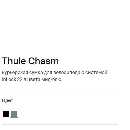
Thule Chasm
курьерская сумка для велосипеда с системой
InLock 22 л цвета мид‑блю
Цвет
Thule Chasm courier with InLock 22L Чёрный
Thule Chasm courier with InLock 22L Средний синий (selected)