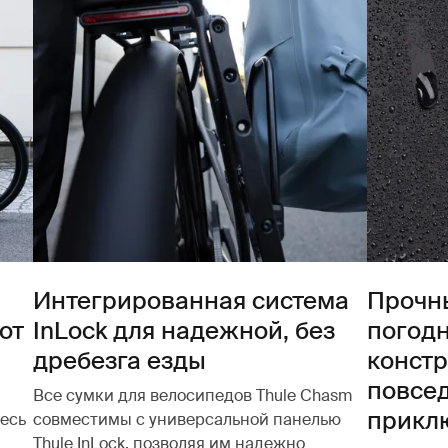
Интегрированная система
Прочны
от
InLock для надежной, без
погод
дребезга езды
констр
повсе
Все сумки для велосипедов Thule Chasm
прикл
тесь
совместимы с универсальной панелью
Thule InLock, позволяя им надежно