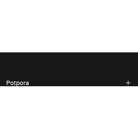
Potpora
Potpora proizvodu
Thule