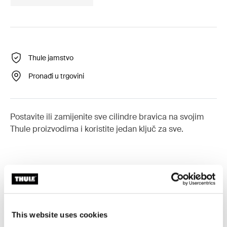
Thule jamstvo
Pronađi u trgovini
Postavite ili zamijenite sve cilindre bravica na svojim
Thule proizvodima i koristite jedan ključ za sve.
Sve značajke
Toggle features
This website uses cookies
Tehničke specifikacije
Toggle techspec