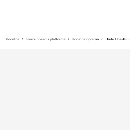
Početna
/
Krovni nosači i platforme
/
Dodatna oprema
/
Thule One-Key