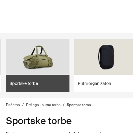
lter
filter
Sportske torbe
Putni organizatori
Početna
/
Prtljaga i putne torbe
/
Sportske torbe
Sportske torbe