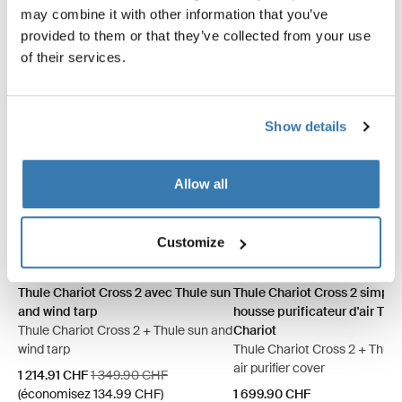
may combine it with other information that you’ve
provided to them or that they’ve collected from your use
of their services.
Show details
Allow all
Customize
Thule Chariot Cross 2 avec Thule sun and wind tarp Ardoise foncée
Thule Chariot Cross 2 avec Thule sun and wind tarp Kaki délavé 
Thule Chariot Cross 2 simple 
Thule Chariot Cross 2 sim
Thule Chariot Cross 2 avec Thule sun
Thule Chariot Cross 2 simple
and wind tarp
housse purificateur d'air Thu
Thule Chariot Cross 2 + Thule sun and
Chariot
wind tarp
Thule Chariot Cross 2 + Thule Chariot
air purifier cover
Prix de vente
Prix d’origine
1 214.91 CHF
1 349.90 CHF
(économisez 134.99 CHF)
1 699.90 CHF