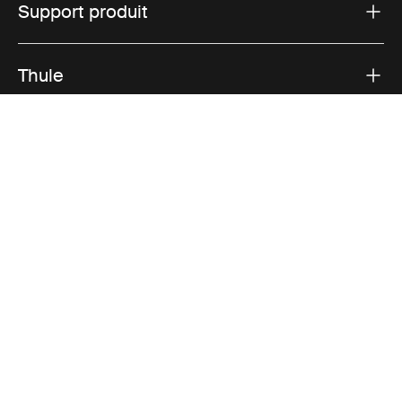
Support produit
Thule
Ventes
Visit Thule on Facebook (external link)
Visit Thule on Instagram (external link)
Visit Thule on Youtube (external lin
Options de paiement acceptées
Déclaration de confidentialité