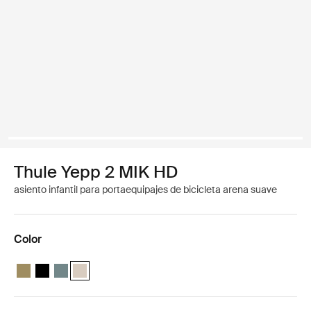
Thule Yepp 2 MIK HD
asiento infantil para portaequipajes de bicicleta arena suave
Color
Thule Yepp 2 MIK HD Verde nutria
Thule Yepp 2 MIK HD Negro medianoche
Thule Yepp 2 MIK HD Azul medio
Thule Yepp 2 MIK HD Arena suave (selected)