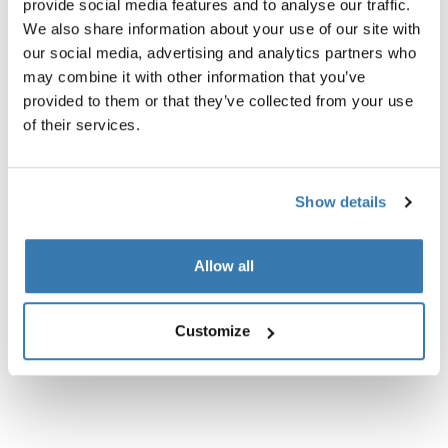
provide social media features and to analyse our traffic.
negro
We also share information about your use of our site with
our social media, advertising and analytics partners who
may combine it with other information that you’ve
provided to them or that they’ve collected from your use
of their services.
Descripción del producto
Toggle overview
Show details
Todas las características
Toggle features
Allow all
Especificaciones técnicas
Toggle techspec
Customize
Instrucciones
Toggle guides and instructions