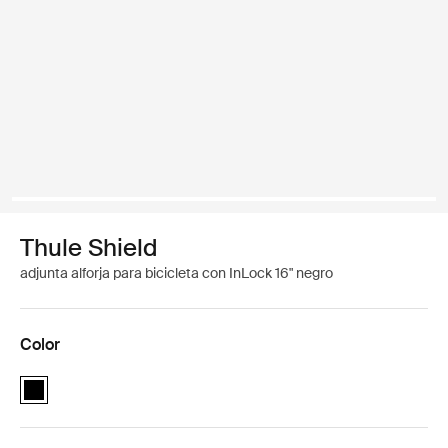
Thule Shield
adjunta alforja para bicicleta con InLock 16" negro
Color
Thule Shield attache with InLock 16" Negro (selected)