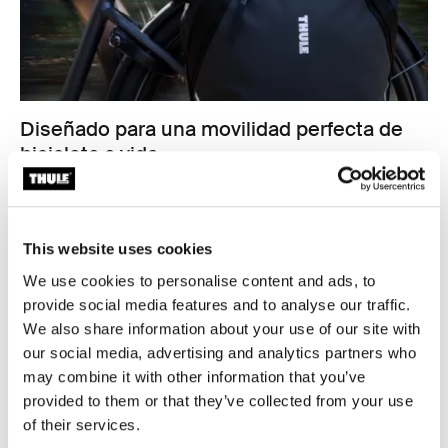
Diseñado para una movilidad perfecta de
bicicleta a vida
Desde tu bicicleta hasta tu espalda, hombro o mano,
las bolsas Thule Shield están hechas para la vida en
movimiento. Siluetas elegantes, espaldas sin herrajes y
This website uses cookies
múltiples opciones de transporte hacen que cada bolsa
sea tan cómoda fuera de la bicicleta como segura
We use cookies to personalise content and ads, to
sobre ella. Ya sea que te desplaces al trabajo, te reúnas
provide social media features and to analyse our traffic.
con amigos o vayas al gimnasio, estas bolsas se
We also share information about your use of our site with
adaptan a tu estilo de vida.
our social media, advertising and analytics partners who
may combine it with other information that you’ve
provided to them or that they’ve collected from your use
of their services.