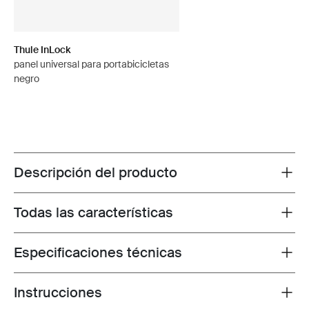
Thule InLock
panel universal para portabicicletas
negro
Descripción del producto
Toggle overview
Todas las características
Toggle features
Especificaciones técnicas
Toggle techspec
Instrucciones
Toggle guides and instructions