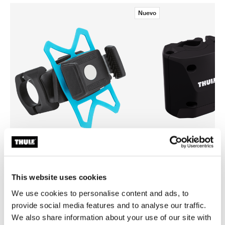
Nuevo
Thule smartphone bike mount
Thule quick release bracket
fijación de smartphone para bicicleta
soporte de liberación rápida 
This website uses cookies
negro
We use cookies to personalise content and ads, to
provide social media features and to analyse our traffic.
We also share information about your use of our site with