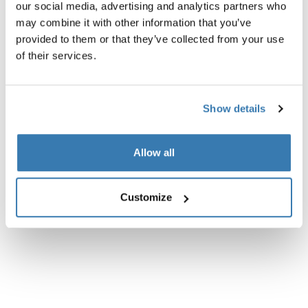
our social media, advertising and analytics partners who
may combine it with other information that you’ve
provided to them or that they’ve collected from your use
Descripción del producto
Toggle overview
of their services.
Todas las características
Toggle features
Show details
Especificaciones técnicas
Toggle techspec
Allow all
Instrucciones
Toggle guides and instructions
Customize