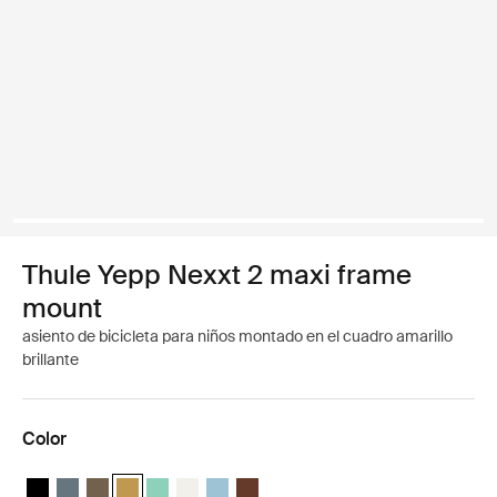
Thule Yepp Nexxt 2 maxi frame
mount
asiento de bicicleta para niños montado en el cuadro amarillo
brillante
Color
Thule Yepp Nexxt 2 Negro medianoche
Thule Yepp Nexxt 2 Pizarra oscura
Thule Yepp Nexxt 2 Caqui oscuro
Thule Yepp Nexxt 2 Amarillo brillante (selected)
Thule Yepp Nexxt 2 Maxi Mint Green
Thule Yepp Nexxt 2 Maxi Snow White
Thule Yepp Nexxt 2 Maxi Aguamarina
Thule Yepp Nexxt 2 Maxi Chocolate 