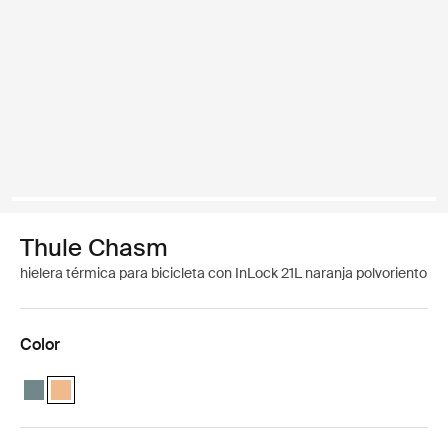
Thule Chasm
hielera térmica para bicicleta con InLock 21L naranja polvoriento
Color
Thule Chasm cooler with InLock 21L Azul medio
Thule Chasm cooler with InLock 21L Naranja polvoriento (selec