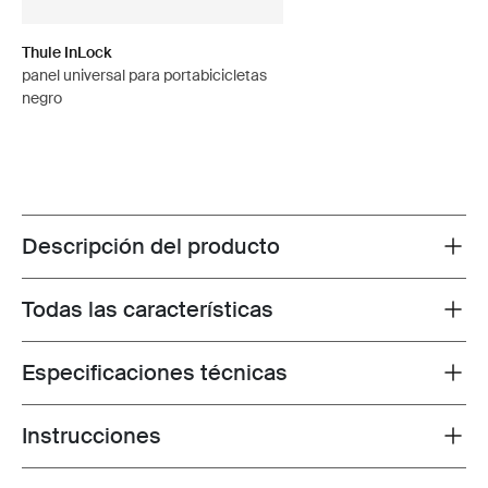
Thule InLock
panel universal para portabicicletas
negro
Descripción del producto
Toggle overview
Todas las características
Toggle features
Especificaciones técnicas
Toggle techspec
Instrucciones
Toggle guides and instructions