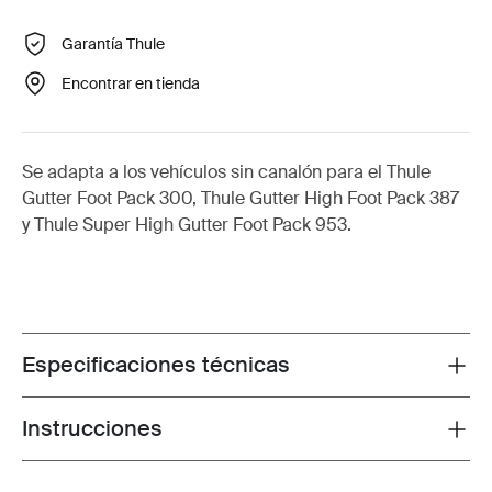
Garantía Thule
Encontrar en tienda
Se adapta a los vehículos sin canalón para el Thule
Gutter Foot Pack 300, Thule Gutter High Foot Pack 387
y Thule Super High Gutter Foot Pack 953.
Especificaciones técnicas
Toggle techspec
Instrucciones
Toggle guides and instructions