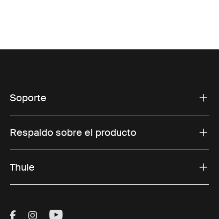
Soporte
Respaldo sobre el producto
Thule
Visit Thule on Facebook (external link)
Visit Thule on Instagram (external link)
Visit Thule on Youtube (external lin