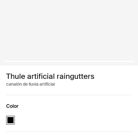
Thule artificial raingutters
canalón de lluvia artificial
Color
Thule artificial raingutters Negro (selected)