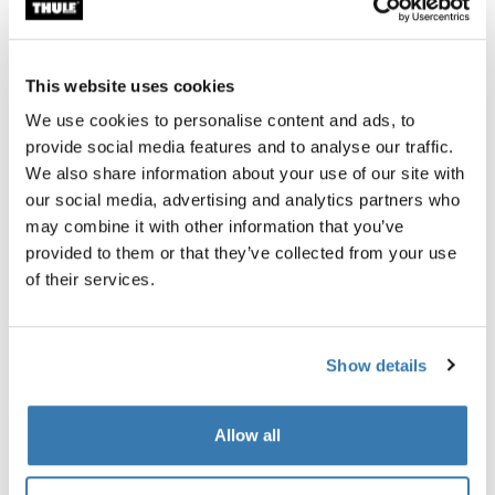
Garantía Thule
Buscar un distribuidor
This website uses cookies
We use cookies to personalise content and ads, to
provide social media features and to analyse our traffic.
Thule Chasm gear cube es una bolsa duradera y
We also share information about your use of our site with
versátil, perfecta para mantener separados los
our social media, advertising and analytics partners who
artículos pequeños. Úsala por sí sola o combínala con
may combine it with other information that you’ve
otros cubos de equipo para una organización óptima.
provided to them or that they’ve collected from your use
of their services.
Show details
Descripción del producto
Toggle overview
Allow all
Todas las características
Toggle features