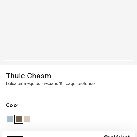
Thule Chasm
bolsa para equipo mediano 11L caqui profundo
Color
Thule Chasm medium gear cube Gris estanque
Thule Chasm medium gear cube Caqui oscuro (selected)
Thule Chasm medium gear cube Arena suave