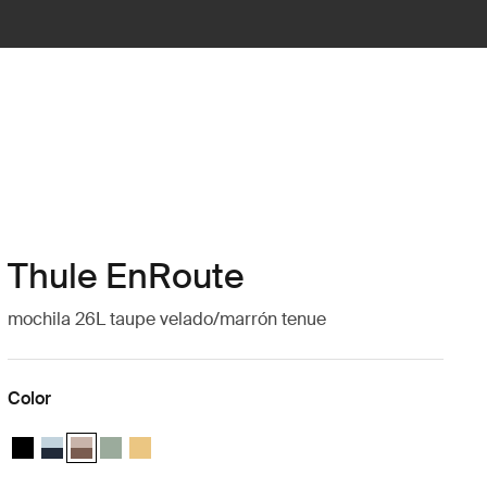
Thule EnRoute
mochila 26L taupe velado/marrón tenue
Color
Thule EnRoute backpack 26L Negro
Thule EnRoute backpack 26L Azul suave/el azul más oscuro
Thule EnRoute backpack 26L Taupe velado/marrón tenue (se
Thule EnRoute backpack 26L Verde suave
Thule EnRoute backpack 26L Amarillo pálido