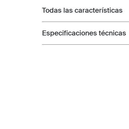
Todas las características
Toggle features
Especificaciones técnicas
Toggle techspec