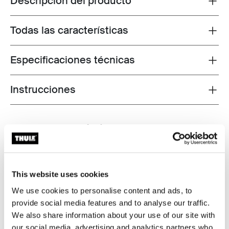
Descripción del producto
Todas las características
Toggle features
Especificaciones técnicas
Toggle techspec
Instrucciones
Toggle guides and instructions
Probados al límite
En el Thule Test Center™ ubicado en Hillerstorp,
Suecia, los productos son sometidos a pruebas
This website uses cookies
extremas. Nuestros sistemas de portaequipajes están
diseñados para cargar tus equipos y ser instalados de
We use cookies to personalise content and ads, to
la forma más segura y firme posible. A continuación, te
provide social media features and to analyse our traffic.
contamos algunas de las tantas pruebas que
We also share information about your use of our site with
realizamos.
our social media, advertising and analytics partners who