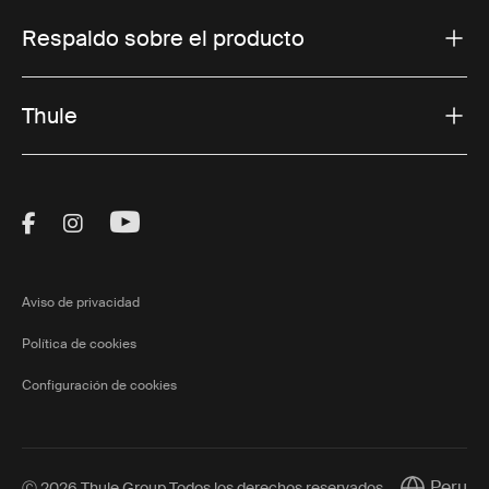
Respaldo sobre el producto
Thule
Visit Thule on Facebook (external link)
Visit Thule on Instagram (external link)
Visit Thule on Youtube (external lin
Aviso de privacidad
Política de cookies
Configuración de cookies
Peru
Ⓒ 2026 Thule Group Todos los derechos reservados