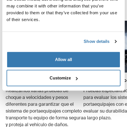
may combine it with other information that you’ve
Explora el Thule Test Center
provided to them or that they’ve collected from your use
of their services.
Show details
Allow all
Customize
Pruebas de choque
Simulaciones de uso
Realizamos varias pruebas de
Pruebas especializa
choque a velocidades y pesos
para evaluar los sis
diferentes para garantizar que el
portaequipajes con e
sistema de portaequipajes completo
evaluar su durabilid
transporte tu equipo de forma segura
a largo plazo.
y proteja al vehículo de daños.