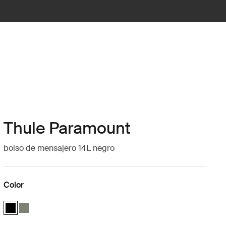
Thule Paramount
bolso de mensajero 14L negro
Color
Thule Paramount messenger 14L Negro (selected)
Thule Paramount messenger 14L Verde suave