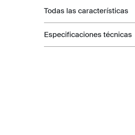
Todas las características
Toggle features
Especificaciones técnicas
Toggle techspec