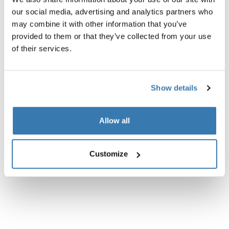
our social media, advertising and analytics partners who
may combine it with other information that you’ve
provided to them or that they’ve collected from your use
of their services.
Descripción del producto
Toggle overview
Show details
Todas las características
Toggle features
Allow all
Especificaciones técnicas
Toggle techspec
Instrucciones
Toggle guides and instructions
Customize