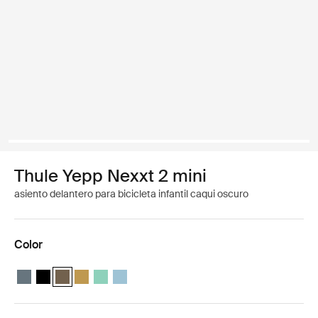
Thule Yepp Nexxt 2 mini
asiento delantero para bicicleta infantil caqui oscuro
Color
Thule Yepp Nexxt 2 mini Pizarra oscura
Thule Yepp Nexxt 2 mini Negro medianoche
Thule Yepp Nexxt 2 mini Caqui oscuro (selected)
Thule Yepp Nexxt 2 mini Amarillo brillante
Thule Yepp Nexxt 2 mini Mint Green
Thule Yepp Nexxt 2 mini Aguamarina