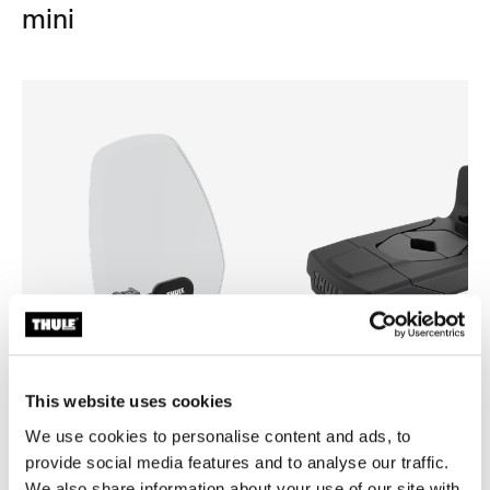
mini
This website uses cookies
We use cookies to personalise content and ads, to
Thule Yepp mini windscreen
Thule Yepp front adapter
pantalla contra el viento transparente
adaptador
provide social media features and to analyse our traffic.
We also share information about your use of our site with