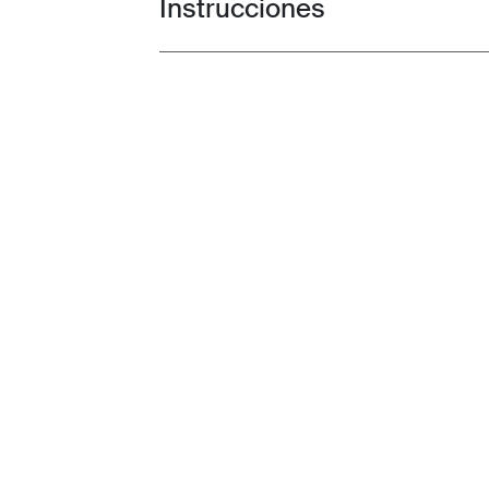
Instrucciones
Toggle guides and instructions