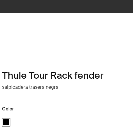
Thule Tour Rack fender
salpicadera trasera negra
Color
Thule Tour Rack fender Negro (selected)