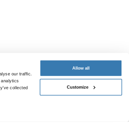
Allow all
yse our traffic.
 analytics
Customize
y’ve collected