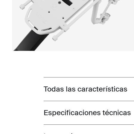
Todas las características
Toggle features
Especificaciones técnicas
Toggle techspec