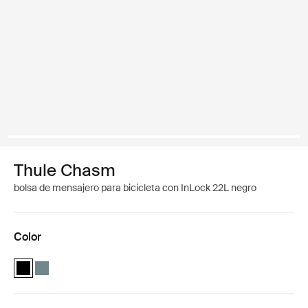
Thule Chasm
bolsa de mensajero para bicicleta con InLock 22L negro
Color
Thule Chasm courier with InLock 22L Negro (selected)
Thule Chasm courier with InLock 22L Azul medio