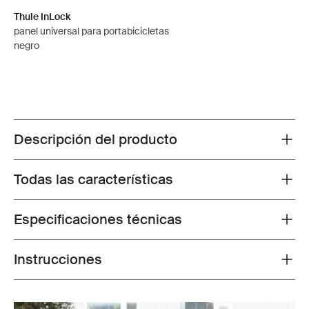
Thule InLock
panel universal para portabicicletas
negro
Descripción del producto
Toggle overview
Todas las características
Toggle features
Especificaciones técnicas
Toggle techspec
Instrucciones
Toggle guides and instructions