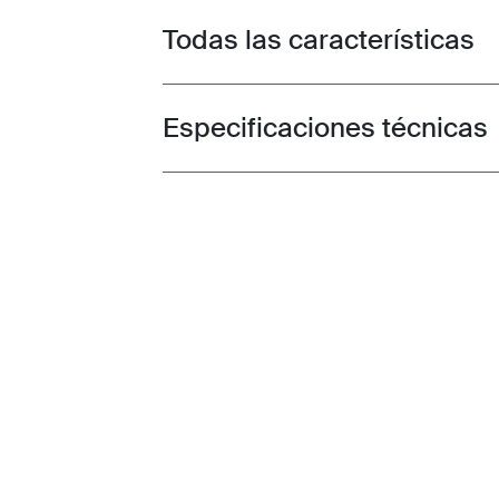
Todas las características
Toggle features
Especificaciones técnicas
Toggle techspec