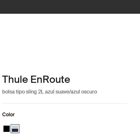
Thule EnRoute
bolsa tipo sling 2L azul suave/azul oscuro
Color
Thule EnRoute sling bag 2L Negro
Thule EnRoute sling bag 2L Azul suave/el azul más oscuro (select