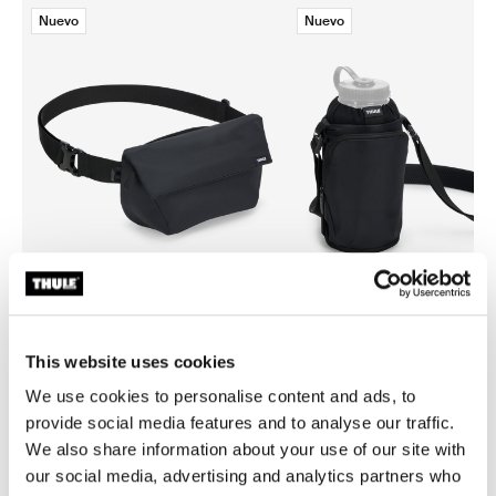
Nuevo
Nuevo
Thule EnRoute
Thule EnRoute
This website uses cookies
bolso bandolera 2L negro
portabotella negro
We use cookies to personalise content and ads, to
provide social media features and to analyse our traffic.
We also share information about your use of our site with
our social media, advertising and analytics partners who