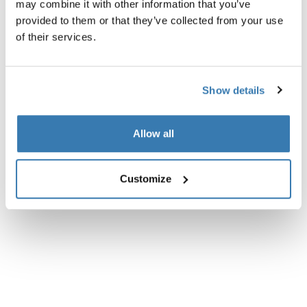
may combine it with other information that you’ve
provided to them or that they’ve collected from your use
Descripción del producto
Toggle overview
of their services.
Todas las características
Toggle features
Show details
Especificaciones técnicas
Toggle techspec
Allow all
Customize