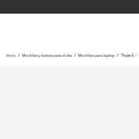
Inicio
/
Mochilas y bolsos para el día
/
Mochilas para laptop
/
Thule EnR