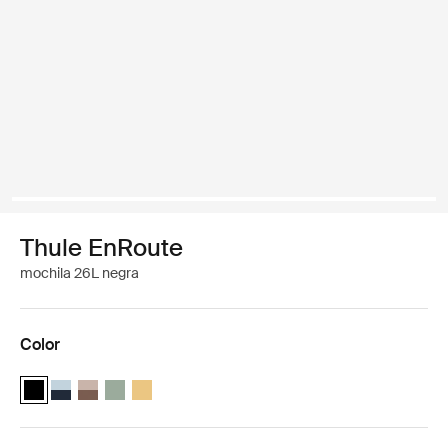
Thule EnRoute
mochila 26L negra
Color
Thule EnRoute backpack 26L Negro (selected)
Thule EnRoute backpack 26L Azul suave/el azul más oscuro
Thule EnRoute backpack 26L Taupe velado/marrón tenue
Thule EnRoute backpack 26L Verde suave
Thule EnRoute backpack 26L Amarillo pálido