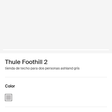
Thule Foothill 2
tienda de techo para dos personas ashland gris
Color
Thule Foothill 2 Gris Ceniza (selected)