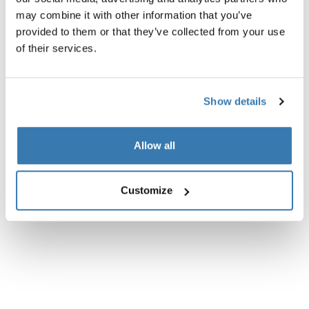
Descripción del producto
Toggle overview
may combine it with other information that you’ve
provided to them or that they’ve collected from your use
Todas las características
Toggle features
of their services.
Especificaciones técnicas
Toggle techspec
Show details
Instrucciones
Toggle guides and instructions
Allow all
Customize