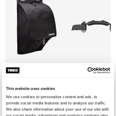
Thule rooftop tent organizer
Thule mounting brackets
organizador de zapatos de tienda de
soportes para montaje de tie
techo
techo
This website uses cookies
We use cookies to personalise content and ads, to
provide social media features and to analyse our traffic.
We also share information about your use of our site with
our social media, advertising and analytics partners who