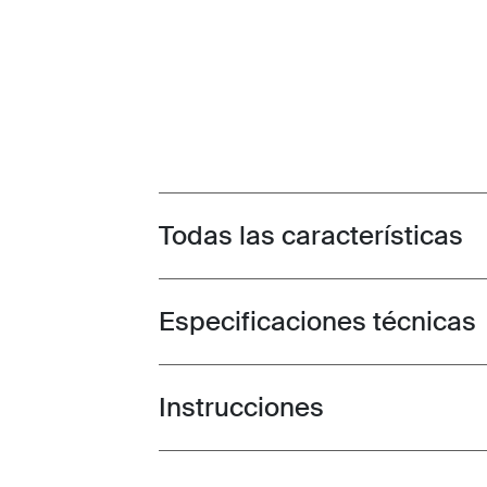
Todas las características
Toggle features
Especificaciones técnicas
Toggle techspec
Instrucciones
Toggle guides and instructions