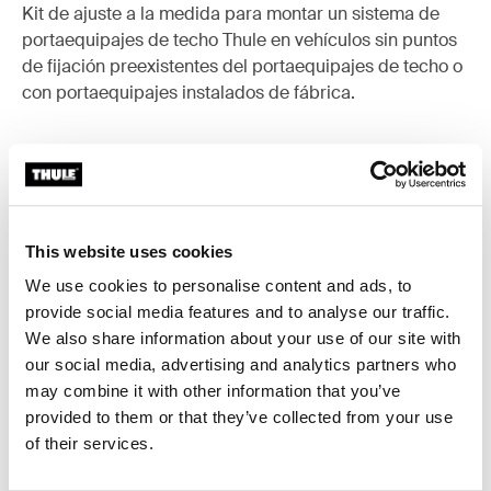
Kit de ajuste a la medida para montar un sistema de
portaequipajes de techo Thule en vehículos sin puntos
de fijación preexistentes del portaequipajes de techo o
con portaequipajes instalados de fábrica.
Todas las características
Toggle features
This website uses cookies
We use cookies to personalise content and ads, to
Especificaciones técnicas
Toggle techspec
provide social media features and to analyse our traffic.
We also share information about your use of our site with
Instrucciones
Toggle guides and instructions
our social media, advertising and analytics partners who
may combine it with other information that you’ve
provided to them or that they’ve collected from your use
of their services.