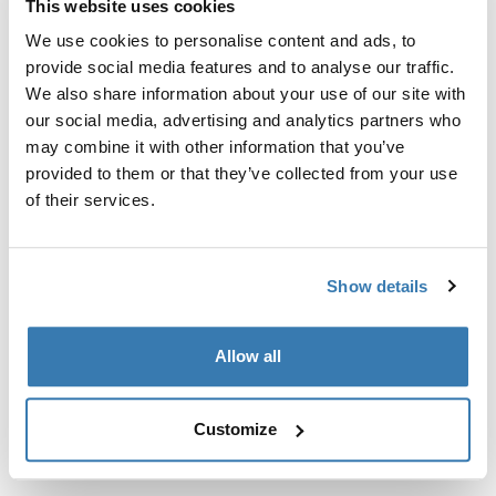
This website uses cookies
Kit de ajuste a la medida para montar un sistema de
portaequipajes de techo Thule en vehículos sin puntos
We use cookies to personalise content and ads, to
de fijación preexistentes del portaequipajes de techo o
provide social media features and to analyse our traffic.
con portaequipajes instalados de fábrica.
We also share information about your use of our site with
our social media, advertising and analytics partners who
may combine it with other information that you’ve
provided to them or that they’ve collected from your use
of their services.
Todas las características
Toggle features
Show details
Especificaciones técnicas
Toggle techspec
Allow all
Instrucciones
Toggle guides and instructions
Customize