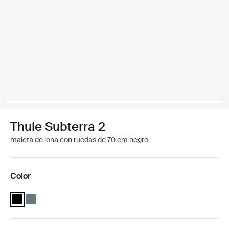
Thule Subterra 2
maleta de lona con ruedas de 70 cm negro
Color
Thule Subterra wheeled duffel Negro (selected)
Thule Subterra wheeled duffel Pizarra oscura