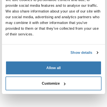
provide social media features and to analyse our traffic.
We also share information about your use of our site with
Descripción del producto
Toggle overview
our social media, advertising and analytics partners who
may combine it with other information that you’ve
Todas las características
Toggle features
provided to them or that they’ve collected from your use
of their services.
Especificaciones técnicas
Toggle techspec
Show details
Instrucciones
Toggle guides and instructions
Allow all
Customize