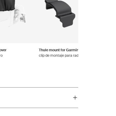
over
Thule mount for Garmin Varia™ rearview rada
ro
clip de montaje para radares retrovisores Varia