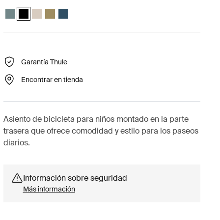
Thule Yepp 2 maxi Azul medio
Thule Yepp 2 maxi Negro medianoche (selected)
Thule Yepp 2 maxi Arena suave
Thule Yepp 2 maxi Verde nutria
Thule Yepp 2 maxi Majolica Blue
Garantía Thule
Encontrar en tienda
Asiento de bicicleta para niños montado en la parte
trasera que ofrece comodidad y estilo para los paseos
diarios.
Información sobre seguridad
Más información