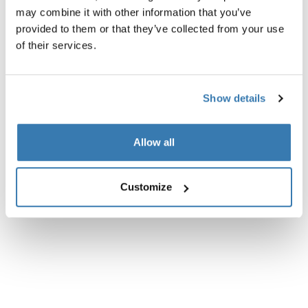
may combine it with other information that you’ve
provided to them or that they’ve collected from your use
Descripción del producto
Toggle overview
of their services.
Todas las características
Toggle features
Show details
Especificaciones técnicas
Toggle techspec
Allow all
Instrucciones
Toggle guides and instructions
Customize