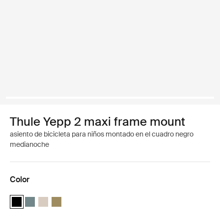
Thule Yepp 2 maxi frame mount
asiento de bicicleta para niños montado en el cuadro negro
medianoche
Color
Thule Yepp 2 maxi Negro medianoche (selected)
Thule Yepp 2 maxi Azul medio
Thule Yepp 2 maxi Arena suave
Thule Yepp 2 maxi Verde nutria