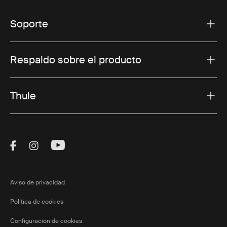
Soporte
Respaldo sobre el producto
Thule
Visit Thule on Facebook (external link)
Visit Thule on Instagram (external link)
Visit Thule on Youtube (external lin
Aviso de privacidad
Política de cookies
Configuración de cookies