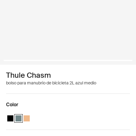
Thule Chasm
bolso para manubrio de bicicleta 2L azul medio
Color
Thule Chasm handlebar bag 2L Negro
Thule Chasm handlebar bag 2L Azul medio (selected)
Thule Chasm handlebar bag 2L Naranja polvoriento