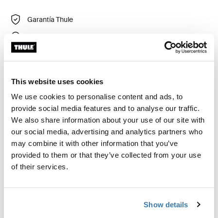
Garantía Thule
Encontrar en tienda
La bolsa para manubrio Thule Chasm mantiene los
This website uses cookies
objetos pequeños fácilmente accesibles mientras se
We use cookies to personalise content and ads, to
conduce.
provide social media features and to analyse our traffic.
We also share information about your use of our site with
our social media, advertising and analytics partners who
may combine it with other information that you’ve
provided to them or that they’ve collected from your use
Descripción del producto
Toggle overview
of their services.
Todas las características
Toggle features
Show details
Toggle techspec