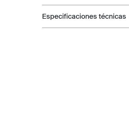
Especificaciones técnicas
Toggle techspec