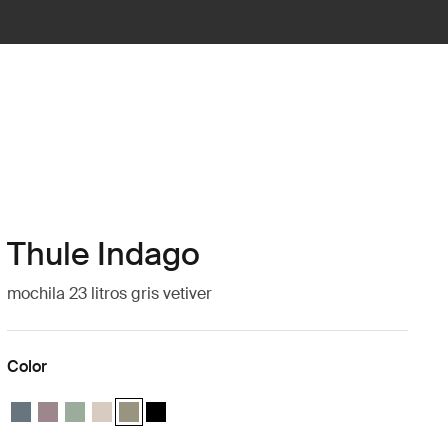
Thule Indago
mochila 23 litros gris vetiver
Color
Thule Indago backpack Pizarra oscura
Thule Indago backpack Taupe velado
Thule Indago backpack Verde suave
Thule Indago backpack Arena suave
Thule Indago backpack Gris vetiver (selected)
Thule Indago backpack Negro