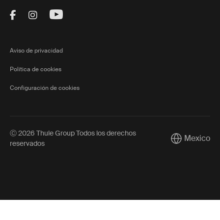
Visit Thule on Facebook (external link)
Visit Thule on Instagram (external link)
Visit Thule on Youtube (external lin
Aviso de privacidad
Política de cookies
Configuración de cookies
Ⓒ 2026 Thule Group Todos los derechos
Mexico
Current mark
reservados