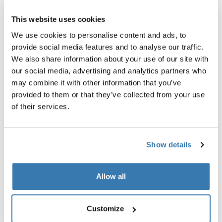
que supone un peligro de caída para el niño.
This website uses cookies
El carrito Thule Sleek supera toda las pruebas
We use cookies to personalise content and ads, to
normativas según las normas aplicables. La seguridad
provide social media features and to analyse our traffic.
y el bienestar de nuestros clientes y sus familias es de
We also share information about your use of our site with
vital importancia para nosotros en Thule y nuestra
our social media, advertising and analytics partners who
política es actuar siempre que identifiquemos posibles
may combine it with other information that you’ve
riesgos de lesiones o nos informen de los mismos,
provided to them or that they’ve collected from your use
aunque la posibilidad de que se produzcan sea
of their services.
limitada. Por ello, Thule Group ha decidido dejar de
distribuir y vender los carritos Thule Sleek fabricados
entre mayo de 2018 y septiembre de 2019. Esta retirada
Show details
no afecta a los carritos Thule Sleek fabricados desde
octubre de 2019 en adelante y pueden seguir
vendiéndose.
Allow all
P: ¿Hay otros productos de Thule afectados por esta
retirada?
Customize
R:
No. Solo están afectados los carritos Thule Sleek