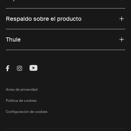
Respaldo sobre el producto
Thule
Visit Thule on Facebook (external link)
Visit Thule on Instagram (external link)
Visit Thule on Youtube (external lin
Aviso de privacidad
Política de cookies
Configuración de cookies