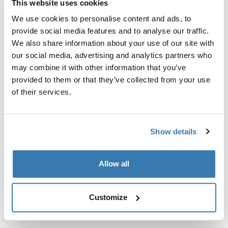
This website uses cookies
Kit de ajuste a la medida para montar un sistema de
portaequipajes de techo Thule en vehículos con puntos
We use cookies to personalise content and ads, to
de fijación integrados, perfil en T o puntos de fijación
provide social media features and to analyse our traffic.
de portaequipajes de instalación personalizada.
We also share information about your use of our site with
our social media, advertising and analytics partners who
may combine it with other information that you’ve
provided to them or that they’ve collected from your use
of their services.
Todas las características
Toggle features
Show details
Especificaciones técnicas
Toggle techspec
Allow all
Instrucciones
Toggle guides and instructions
Customize