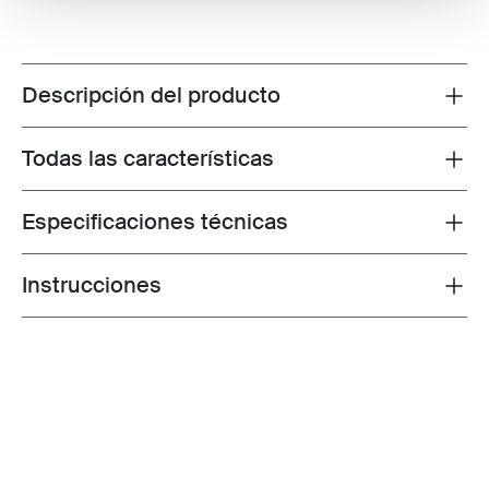
Descripción del producto
Toggle overview
Todas las características
Toggle features
Especificaciones técnicas
Toggle techspec
Instrucciones
Toggle guides and instructions