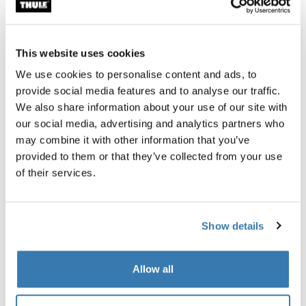
Garantía Thule
Encontrar en tienda
This website uses cookies
We use cookies to personalise content and ads, to
provide social media features and to analyse our traffic.
Diseñado para el Thule Tour Rack (generación 2026),
We also share information about your use of our site with
este guardabarros a medida ayuda a mantenerte a ti y a
our social media, advertising and analytics partners who
tu equipo secos en condiciones húmedas cuando el
may combine it with other information that you’ve
portaequipajes está montado sobre la rueda trasera.
provided to them or that they’ve collected from your use
of their services.
Show details
Todas las características
Toggle features
Allow all
Especificaciones técnicas
Toggle techspec