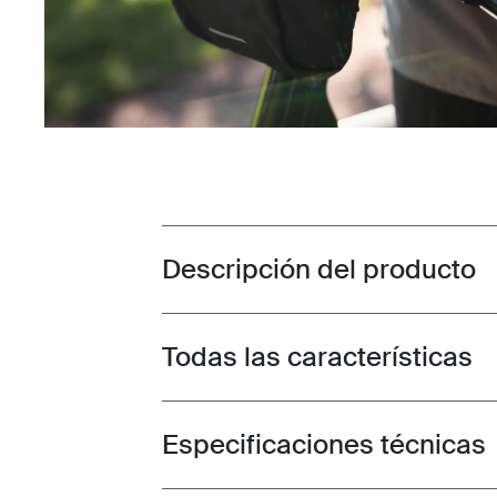
Descripción del producto
Toggle overview
Todas las características
Toggle features
Especificaciones técnicas
Toggle techspec