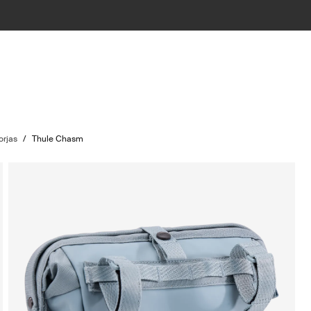
orjas
/
Thule Chasm