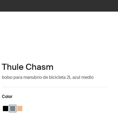
Thule Chasm
bolso para manubrio de bicicleta 2L azul medio
Color
Thule Chasm handlebar bag 2L Negro
Thule Chasm handlebar bag 2L Azul medio (selected)
Thule Chasm handlebar bag 2L Naranja polvoriento