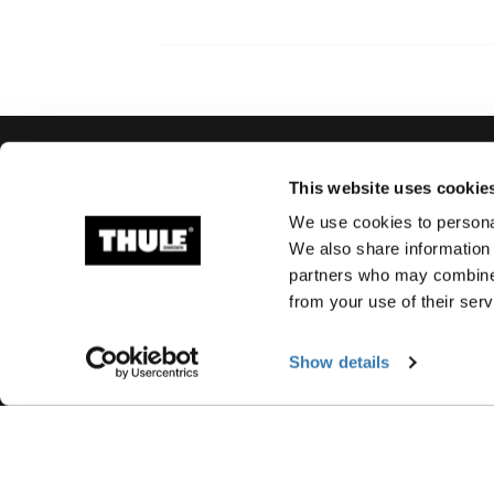
This website uses cookie
Soporte
Respaldo sobre e
We use cookies to personal
producto
We also share information 
Contacto
partners who may combine i
Repuestos e instruccione
from your use of their serv
Llaves y cerraduras
Show details
Garantía
Retiro de producto
Registro de productos