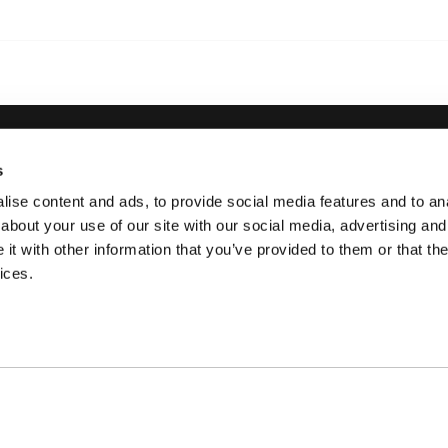
s
l
Thule
ise content and ads, to provide social media features and to anal
about your use of our site with our social media, advertising and
Esto es Thule
t with other information that you’ve provided to them or that the
s
ices.
Oportunidades
profesionales
Sostenibilidad
Press Room
Thule Group