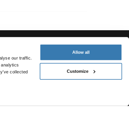
Allow all
Visit Thule on Facebook
Visit Thule on Inst
Visit Thule on
yse our traffic.
 analytics
Customize
y’ve collected