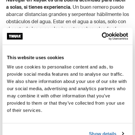
a solas, si tienes experiencia.
Un buen remero puede
abarcar distancias grandes y serpentear hábilmente los
obstáculos del agua. Estar en el agua a solas, solo con
el canto de las aves y los insectos sobrevolando el
agua, es cuando de verdad sientes que el mundo
exterior está lejos de ti. Dicho esto, solo debes navegar
en kayak a solas si tienes amplia experiencia y, aun así,
solo remar con buen clima y aguas tranquilas. Si eres
This website uses cookies
principiante, primero gana experiencia de remo con
We use cookies to personalise content and ads, to
amigos.
provide social media features and to analyse our traffic.
We also share information about your use of our site with
Hay algunas cosas a tener en cuenta si practicas
our social media, advertising and analytics partners who
senderismo, navegas en kayak o acampas a solas.
may combine it with other information that you’ve
Siempre tiene que haber otra persona que conozca tu
provided to them or that they’ve collected from your use
ruta de viaje y cuándo regresarías. De esta manera,
of their services.
pueden avisar si no vuelves a tiempo. Además,
asegúrate de que, sin importar qué actividad realices,
esté al nivel de tus habilidades.
Show details