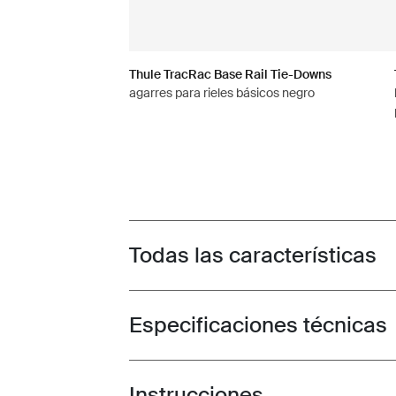
Thule TracRac Base Rail Tie-Downs
agarres para rieles básicos negro
Todas las características
Toggle features
Especificaciones técnicas
Toggle techspec
Instrucciones
Toggle guides and instructions