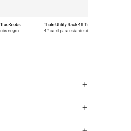
 TracKnobs
Thule Utility Rack 4ft Track
perillas de fijación Tracnobs negro
4.º carril para estante utilitario plateado