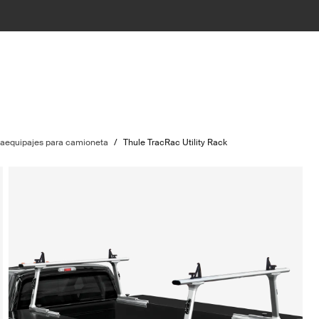
taequipajes para camioneta
/
Thule TracRac Utility Rack