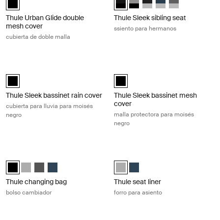
Thule Urban Glide double
Thule Sleek sibling seat
mesh cover
ssiento para hermanos
cubierta de doble malla
Thule Sleek bassinet rain cover cubierta para lluvia para moisés negro 
Thule Sleek bassinet mesh cover ma
Thule Sleek bassinet rain cover Negro (selected)
Thule Sleek bassinet mesh cover 
Thule Sleek bassinet rain cover
Thule Sleek bassinet mesh
cover
cubierta para lluvia para moisés
malla protectora para moisés
negro
negro
Thule changing bag bolso cambiador Midnight black
Thule seat liner forro para asiento 
Thule changing bag Negro medianoche (selected)
Thule changing bag Gray Melange
Thule changing bag Shadow Gray
Thule changing bag Navy Blue
Thule seat liner Gray Melange (se
Thule seat liner Navy Blue
Thule changing bag
Thule seat liner
bolso cambiador
forro para asiento