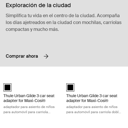
Exploración de la ciudad
Simplifica tu vida en el centro de la ciudad. Acompaña
los días ajetreados en la ciudad con mochilas, carriolas
compactas y mucho más.
Comprar ahora
Thule Urban Glide 3 car seat adapter for Maxi-Cosi® adaptador para asi
Thule Urban Glide 3 car seat adapte
Thule Urban Glide 3 car seat adapter single Maxi-Cosi® Negro (selec
Thule Urban Glide 3 car seat ada
Thule Urban Glide 3 car seat
Thule Urban Glide 3 car seat
adapter for Maxi-Cosi®
adapter for Maxi-Cosi®
adaptador para asiento de niños
adaptador para asiento de niños
para automóvil para carriola
para automóvil para carriola doble
individual Maxi-Cosi®
Maxi-Cosi®