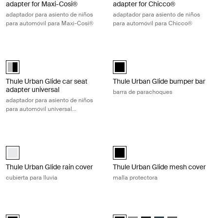
adapter for Maxi-Cosi®
adapter for Chicco®
adaptador para asiento de niños
adaptador para asiento de niños
para automóvil para Maxi-Cosi®
para automóvil para Chicco®
Thule Urban Glide car seat adapter universal adaptador para asiento 
Thule Urban Glide bumper bar barr
Thule Urban Glide car seat adapter universal Aluminum/Black (selec
Thule Urban Glide bumper bar Neg
Thule Urban Glide car seat
Thule Urban Glide bumper bar
adapter universal
barra de parachoques
adaptador para asiento de niños
para automóvil universal
negro/plateado
Thule Urban Glide rain cover cubierta para lluvia Black
Thule Urban Glide mesh cover malla
Thule Urban Glide rain cover Blanco (selected)
Thule Urban Glide mesh cover Neg
Thule Urban Glide rain cover
Thule Urban Glide mesh cover
cubierta para lluvia
malla protectora
Thule Urban Glide double mesh cover cubierta de doble malla Black
Thule Sleek sibling seat ssiento pa
Thule Urban Glide double mesh cover Negro (selected)
Thule Sleek sibling seat Negro so
Thule Sleek sibling seat Negr
Thule Sleek sibling seat
Thule Sleek sibling 
Thule Sleek sib