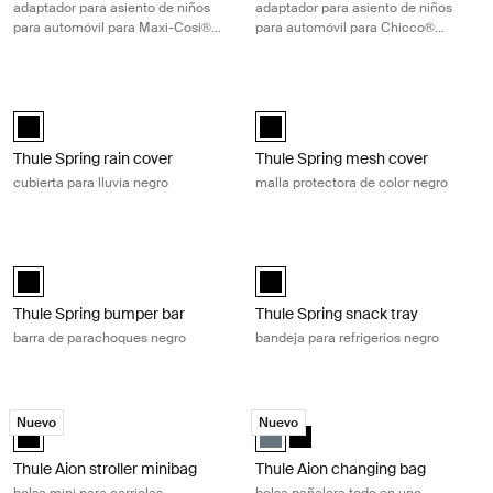
adaptador para asiento de niños
adaptador para asiento de niños
para automóvil para Maxi-Cosi®
para automóvil para Chicco®
negro
aluminio/negro
Thule Spring rain cover cubierta para lluvia negro Black
Thule Spring mesh cover malla prote
Thule Spring rain cover Negro (selected)
Thule Spring mesh cover Negro (s
Thule Spring rain cover
Thule Spring mesh cover
cubierta para lluvia negro
malla protectora de color negro
Thule Spring bumper bar barra de parachoques negro Black
Thule Spring snack tray bandeja para
Thule Spring bumper bar Negro (selected)
Thule Spring snack tray Negro (se
Thule Spring bumper bar
Thule Spring snack tray
barra de parachoques negro
bandeja para refrigerios negro
Thule Aion stroller minibag bolsa mini para carriolas Black
Thule Aion changing bag bolsa pañal
Nuevo
Nuevo
Thule Aion stroller minibag Negro (selected)
Thule Aion changing bag Pizarra o
Thule Aion changing bag Neg
Thule Aion stroller minibag
Thule Aion changing bag