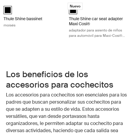
Thule Shine bassinet moisés Black
Thule Shine car seat adapter Maxi 
Nuevo
Thule Shine bassinet Negro (selected)
Thule Shine car seat adapter Max
Thule Shine bassinet
Thule Shine car seat adapter
Maxi Cosi®
moisés
adaptador para asiento de niños
para automóvil para Maxi-Cosi®
negro
Los beneficios de los
accesorios para cochecitos
Los accesorios para cochecitos son esenciales para los
padres que buscan personalizar sus cochecitos para
que se adapten a su estilo de vida. Estos accesorios
versátiles, que van desde portavasos hasta
organizadores, le permiten adaptar su cochecito para
diversas actividades, haciendo que cada salida sea