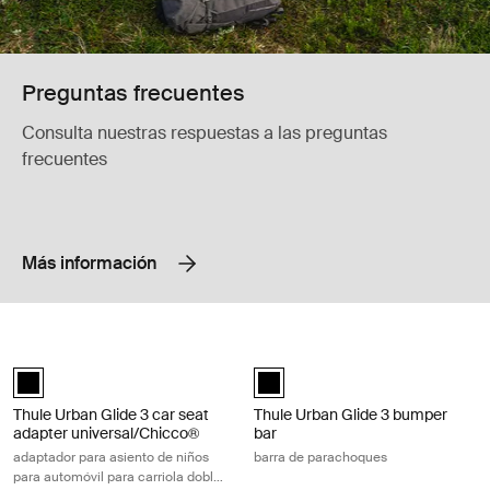
Preguntas frecuentes
Consulta nuestras respuestas a las preguntas
frecuentes
Más información
Thule Urban Glide 3 car seat adapter universal/Chicco® adaptador para
Thule Urban Glide 3 bumper bar bar
Thule Urban Glide 3 car seat adapter double universal/Chicco® Negr
Thule Urban Glide 3 bumper bar N
Thule Urban Glide 3 car seat
Thule Urban Glide 3 bumper
adapter universal/Chicco®
bar
adaptador para asiento de niños
barra de parachoques
para automóvil para carriola doble