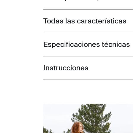
Todas las características
Toggle features
Especificaciones técnicas
Toggle techspec
Instrucciones
Toggle guides and instructions