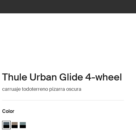
Thule Urban Glide 4-wheel
carruaje todoterreno pizarra oscura
Color
Thule Urban Glide 4-wheel Pizarra oscura sobre negro (selected)
Thule Urban Glide 4-wheel Tinted Taupe on Black
Thule Urban Glide 4-wheel Azul medio sobre negro