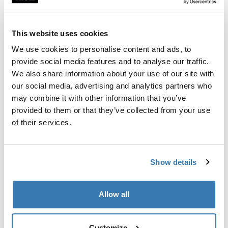
Garantía Thule
This website uses cookies
Encontrar en tienda
We use cookies to personalise content and ads, to
provide social media features and to analyse our traffic.
We also share information about your use of our site with
Los soportes para bicicletas de fácil sujeción agarran y
our social media, advertising and analytics partners who
sostienen tus bicicletas en cualquier posición. La perilla
may combine it with other information that you’ve
con cerradura asegura tu bicicleta al portabicicletas.
provided to them or that they’ve collected from your use
of their services.
Show details
Todas las características
Toggle features
Allow all
Especificaciones técnicas
Toggle techspec
Toggle guides and instructions
Customize