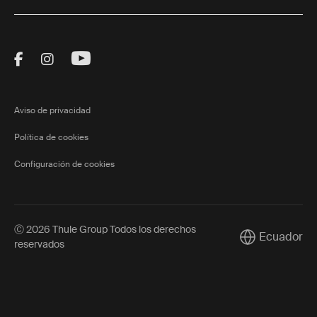
Visit Thule on Facebook (external link)
Visit Thule on Instagram (external link)
Visit Thule on Youtube (external lin
Aviso de privacidad
Política de cookies
Configuración de cookies
Ⓒ 2026 Thule Group Todos los derechos
Ecuador
Current market
reservados