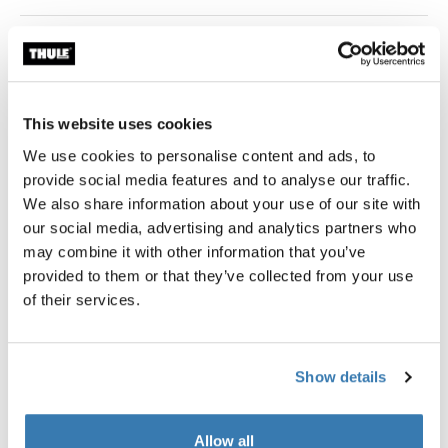
Color
VetiverGray (selected)
This website uses cookies
We use cookies to personalise content and ads, to
provide social media features and to analyse our traffic.
Garantía Thule
We also share information about your use of our site with
Encontrar en tienda
our social media, advertising and analytics partners who
may combine it with other information that you’ve
provided to them or that they’ve collected from your use
of their services.
Mantén tu tienda limpia y duerme profundamente como
en casa. Mejora tu experiencia de campamento con
esta sábana inferior personalizada. Después de la
Show details
aventura, solo lleva las sábanas a casa para lavarlas.
Allow all