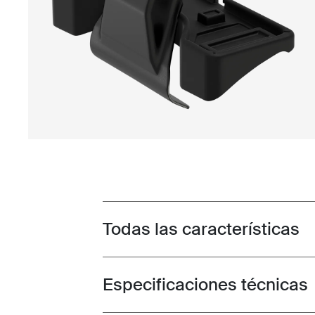
Todas las características
Toggle features
Especificaciones técnicas
Toggle techspec