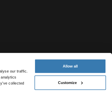
Allow all
yse our traffic.
 analytics
Customize
y’ve collected
Ecuador
Política de cookies
Configuración de cookies
Current market/S