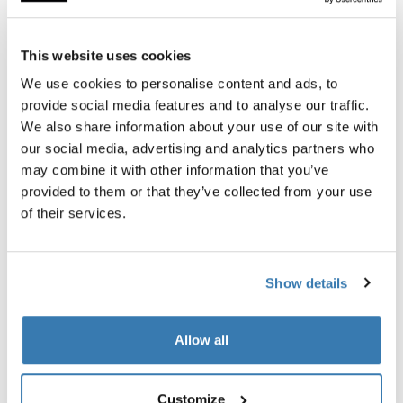
Garantía Thule
This website uses cookies
Encontrar en tienda
We use cookies to personalise content and ads, to
provide social media features and to analyse our traffic.
We also share information about your use of our site with
our social media, advertising and analytics partners who
may combine it with other information that you’ve
Este duradero juego de cubos para empacar, pequeños
provided to them or that they’ve collected from your use
y medianos, te ayudará a maximizar el espacio de
of their services.
equipaje y te mantendrán organizado.
Show details
Allow all
Todas las características
Toggle features
Especificaciones técnicas
Toggle techspec
Customize