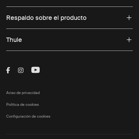
Respaldo sobre el producto
Thule
Visit Thule on Facebook (external link)
Visit Thule on Instagram (external link)
Visit Thule on Youtube (external lin
Aviso de privacidad
Política de cookies
Configuración de cookies