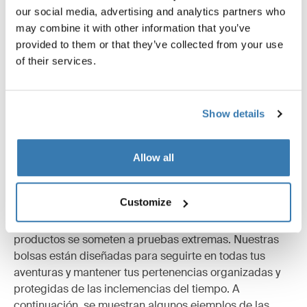
Descripción del producto
Toggle overview
our social media, advertising and analytics partners who
may combine it with other information that you’ve
Todas las características
Toggle features
provided to them or that they’ve collected from your use
of their services.
Especificaciones técnicas
Toggle techspec
Show details
Allow all
Probados al límite
Customize
En el Thule Test Center™ de Hillerstorp, Suecia, los
productos se someten a pruebas extremas. Nuestras
bolsas están diseñadas para seguirte en todas tus
aventuras y mantener tus pertenencias organizadas y
protegidas de las inclemencias del tiempo. A
continuación, se muestran algunos ejemplos de las