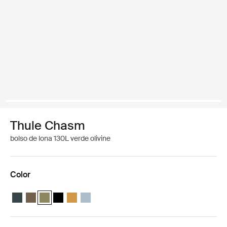
Thule Chasm
bolso de lona 130L verde olivine
Color
Thule Chasm 130L duffel Azul oscuro
Thule Chasm 130L duffel Caqui oscuro
Thule Chasm 130L duffel Verde olivino (selected)
Thule Chasm 130L duffel Negro
Thule Chasm 130L duffel Dorado
Thule Chasm 130L duffel Gris estanque