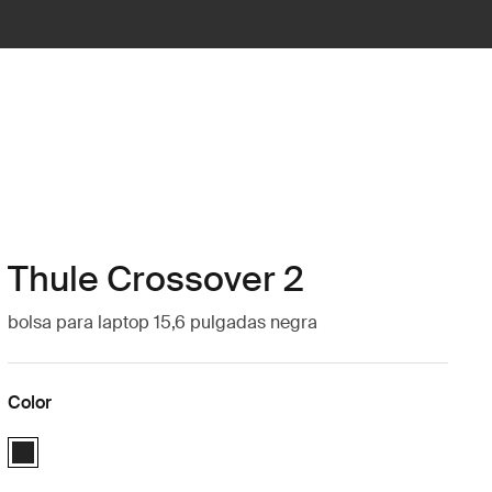
Thule Crossover 2
bolsa para laptop 15,6 pulgadas negra
Color
Thule Crossover 2 laptop bag 15.6" Negro (selected)