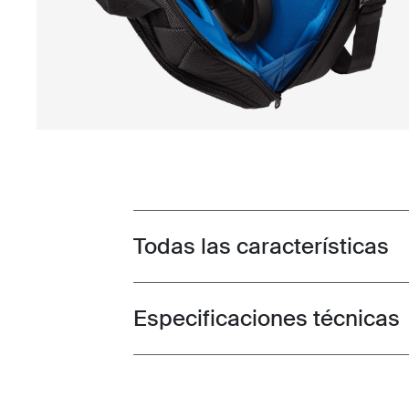
Todas las características
Toggle features
Especificaciones técnicas
Toggle techspec