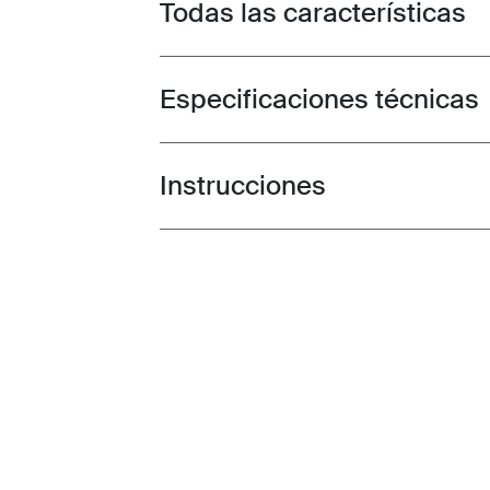
Todas las características
Toggle features
Especificaciones técnicas
Toggle techspec
Instrucciones
Toggle guides and instructions