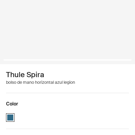
Thule Spira
bolso de mano horizontal azul legion
Color
Thule Spira horizontal tote Legion blue (selected)