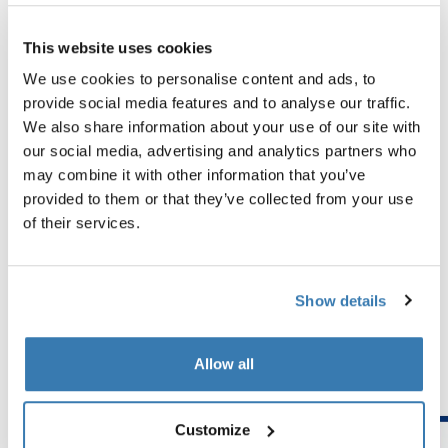
This website uses cookies
We use cookies to personalise content and ads, to
Probados al límite
provide social media features and to analyse our traffic.
We also share information about your use of our site with
En el Thule Test Center™ de Hillerstorp, Suecia, los
our social media, advertising and analytics partners who
productos se someten a pruebas extremas. Nuestras
may combine it with other information that you’ve
bolsas están diseñadas para seguirte en todas tus
provided to them or that they’ve collected from your use
aventuras y mantener tus pertenencias organizadas y
of their services.
protegidas de las inclemencias del tiempo. A
continuación, se muestran algunos ejemplos de las
muchas pruebas realizadas.
Show details
Explora el centro de pruebas de Thule
Allow all
Customize