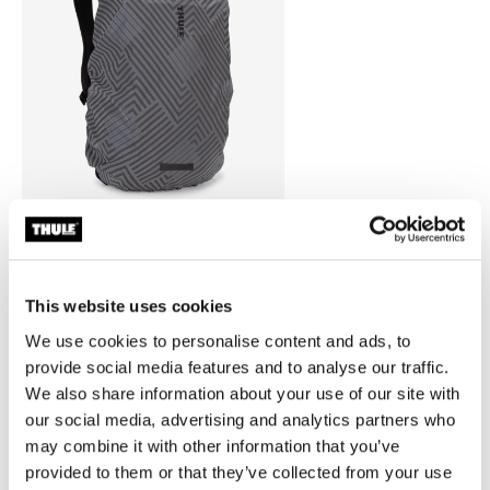
Thule backpack rain cover
cubierta para lluvia para mochila
This website uses cookies
universal color plata
We use cookies to personalise content and ads, to
provide social media features and to analyse our traffic.
We also share information about your use of our site with
our social media, advertising and analytics partners who
may combine it with other information that you’ve
Todas las características
Toggle features
provided to them or that they’ve collected from your use