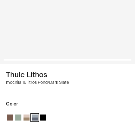
Thule Lithos
mochila 16 litros Pond/Dark Slate
Color
Thule Lithos backpack 16L Marrón tenue
Thule Lithos backpack 16L Verde suave
Thule Lithos backpack 16L Gris pelícano/caqui claro
Thule Lithos backpack 16L Estanque/pizarra oscura (s
Thule Lithos backpack 16L Negro