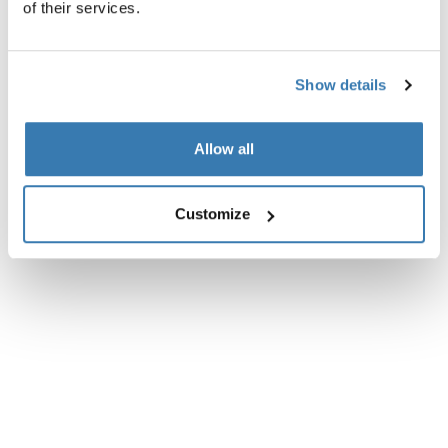
of their services.
Especificaciones técnicas
Toggle techspec
Show details
Allow all
Customize