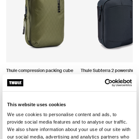
Thule compression packing cube
Thule Subterra 2 powershutt
organizador de viaje, a compresión,
organizador de dispositivos
pequeño verde suave
electrónicos Dark Gray
This website uses cookies
We use cookies to personalise content and ads, to
provide social media features and to analyse our traffic.
Todas las características
Toggle features
We also share information about your use of our site with
our social media, advertising and analytics partners who