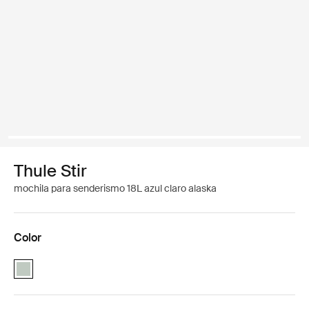
Thule Stir
mochila para senderismo 18L azul claro alaska
Color
Thule Stir 18L Alaska Azul (selected)