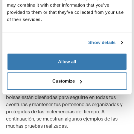
Especificaciones técnicas
Toggle techspec
may combine it with other information that you’ve
provided to them or that they’ve collected from your use
of their services.
Instrucciones
Toggle guides and instructions
Show details
Allow all
Probados al límite
Customize
En el Thule Test Center™ de Hillerstorp, Suecia, los
productos se someten a pruebas extremas. Nuestras
bolsas están diseñadas para seguirte en todas tus
aventuras y mantener tus pertenencias organizadas y
protegidas de las inclemencias del tiempo. A
continuación, se muestran algunos ejemplos de las
muchas pruebas realizadas.