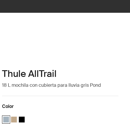
Thule AllTrail
18 L mochila con cubierta para lluvia gris Pond
Color
Thule AllTrail Daypack 18L Azul de estanque (selected)
Thule AllTrail Daypack 18L Caqui claro
Thule AllTrail Daypack 18L Negro