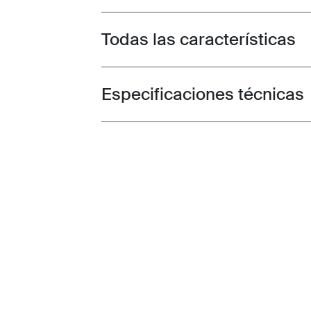
Todas las características
Toggle features
Especificaciones técnicas
Toggle techspec