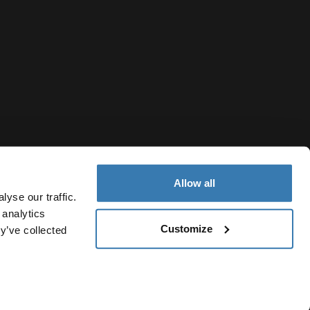
Allow all
yse our traffic.
 analytics
Customize
y’ve collected
Caribbean
olítica de cookies
Configuración de cookies
Current market/Swi