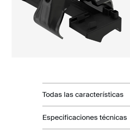
Todas las características
Toggle features
Especificaciones técnicas
Toggle techspec