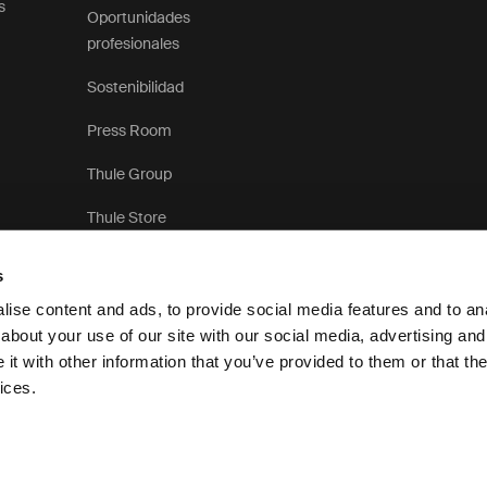
s
Oportunidades
profesionales
Sostenibilidad
Press Room
Thule Group
Thule Store
s
ise content and ads, to provide social media features and to anal
about your use of our site with our social media, advertising and
t with other information that you’ve provided to them or that the
Aviso de privacidad
P
ices.